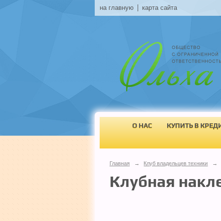
на главную
карта сайта
О НАС
КУПИТЬ В КРЕД
Главная
→
Клуб владельцев техники
→
Клубная накл