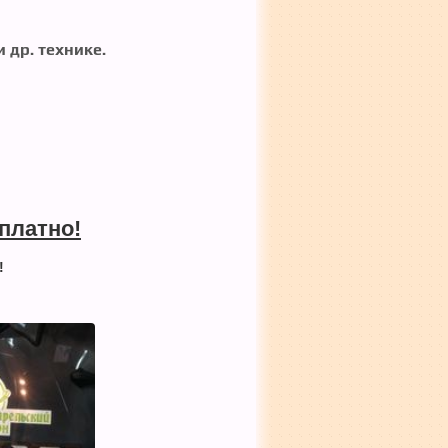
 др. технике.
платно!
!