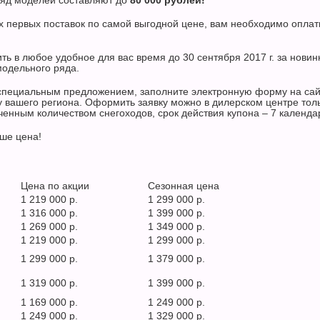
ряд моделей составляют до
80 000 рублей!
х первых поставок по самой выгодной цене, вам необходимо оплат
ь в любое удобное для вас время до 30 сентября 2017 г. за новин
 модельного ряда.
я специальным предложением, заполните электронную форму на са
ру вашего региона. Оформить заявку можно в дилерском центре тол
иченным количеством снегоходов, срок действия купона – 7 календ
ше цена!
Цена по акции
Сезонная цена
1 219 000 р.
1 299 000 р.
1 316 000 р.
1 399 000 р.
1 269 000 р.
1 349 000 р.
1 219 000 р.
1 299 000 р.
1 299 000 р.
1 379 000 р.
1 319 000 р.
1 399 000 р.
1 169 000 р.
1 249 000 р.
1 249 000 р.
1 329 000 р.