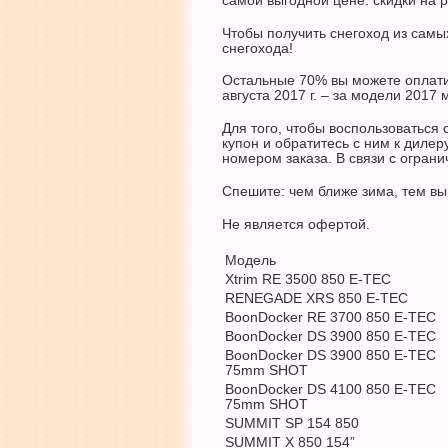
самой выгодной цене: скидки на 
Чтобы получить снегоход из самы
снегохода!
Остальные 70% вы можете оплатит
августа 2017 г. – за модели 2017
Для того, чтобы воспользоватьс
купон и обратитесь с ним к диле
номером заказа. В связи с огран
Спешите: чем ближе зима, тем вы
Не является офертой.
Модель
Xtrim RE 3500 850 E-TEC
RENEGADE XRS 850 E-TEC
BoonDocker RE 3700 850 E-TEC
BoonDocker DS 3900 850 E-TEC
BoonDocker DS 3900 850 E-TEC
75mm SHOT
BoonDocker DS 4100 850 E-TEC
75mm SHOT
SUMMIT SP 154 850
SUMMIT X 850 154”