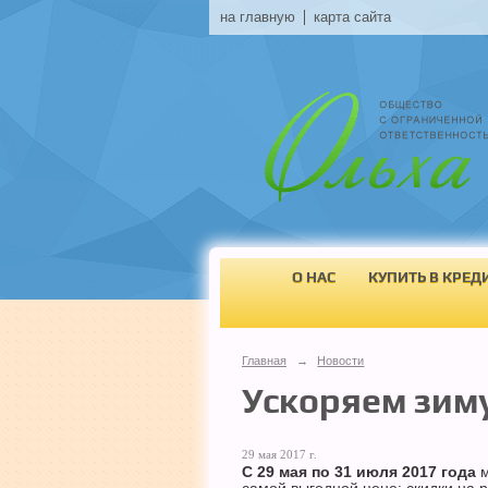
на главную
карта сайта
О НАС
КУПИТЬ В КРЕД
Главная
→
Новости
Ускоряем зиму
29 мая 2017 г.
С 29 мая по 31 июля 2017 года
м