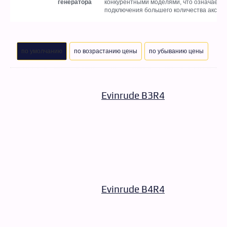
генератора
конкурентными моделями, что означает 
подключения большего количества аксесс
по умолчанию
по возрастанию цены
по убыванию цены
Evinrude B3R4
Evinrude B4R4