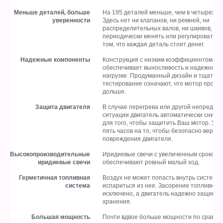
Меньше деталей, больше
На 195 деталей меньше, чем в четырехта
уверенности
Здесь нет ни клапанов, ни ремней, ни
распределительных валов, ни шкивов, ко
периодически менять или регулировать. Н
том, что каждая деталь стоит денег.
Надежные компоненты
Конструкция с низким коэффициентом тр
обеспечивает выносливость и надежност
нагрузке. Продуманный дизайн и тщател
тестирование означают, что мотор просл
дольше.
Защита двигателя
В случае перегрева или другой непредви
ситуации двигатель автоматически снижа
для того, чтобы защитить Ваш мотор. У Ва
пять часов на то, чтобы безопасно верну
повреждения двигателя.
Высокопроизводительные
Иридиевые свечи с увеличенным сроком 
иридиевые свечи
обеспечивают ровный малый ход.
Герметичная топливная
Воздух не может попасть внутрь системы, 
система
испариться из нее. Засорение топливной
исключено, а двигатель надежно защищен
хранения.
Большая мощность
Почти вдвое больше мощности по сравне