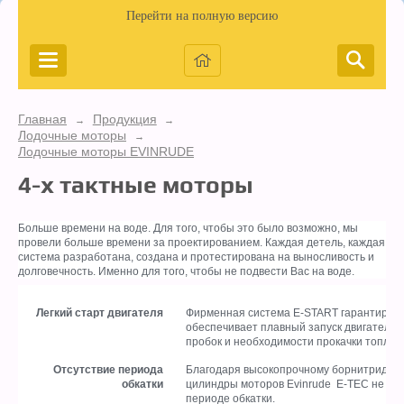
Перейти на полную версию
Главная
Продукция
→
→
Лодочные моторы
→
Лодочные моторы EVINRUDE
4-x тактные моторы
Больше времени на воде. Для того, чтобы это было возможно, мы
провели больше времени за проектированием. Каждая детель, каждая
система разработана, создана и протестирована на выносливость и
долговечность. Именно для того, чтобы не подвести Вас на воде.
Легкий старт двигателя
Фирменная система E-START гарантиров
обеспечивает плавный запуск двигателя 
пробок и необходимости прокачки топлив
Отсутствие периода
Благодаря высокопрочному борнитридно
обкатки
цилиндры моторов Evinrude E-TEC не ну
периоде обкатки.