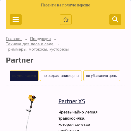
Перейти на полную версию
Главная
Продукция
→
→
Техника для леса и сада
→
Триммеры, мотокосы, кусторезы
Partner
по умолчанию
по возрастанию цены
по убыванию цены
Partner XS
Чрезвычайно легкая
травокосилка,
которая сочетает
удобство в