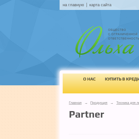
на главную
карта сайта
О НАС
КУПИТЬ В КРЕД
Главная
→
Продукция
→
Техника для л
Partner