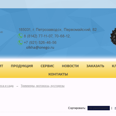
ИТ
ПРОДУКЦИЯ
СЕРВИС
НОВОСТИ
ЗАКАЗАТЬ
К
КОНТАКТЫ
еса и сада
→
Триммеры, мотокосы, кусторезы
Сортировать:
по умолчанию
|