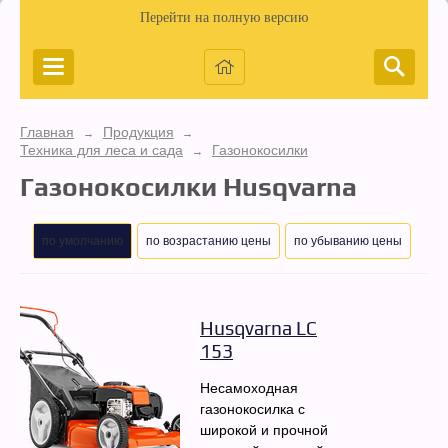
Перейти на полную версию
Главная
Продукция
→
→
Техника для леса и сада
Газонокосилки
→
Газонокосилки Husqvarna
по умолчанию
по возрастанию цены
по убыванию цены
Husqvarna LC
153
Несамоходная
газонокосилка с
широкой и прочной