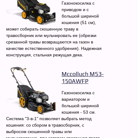
Газонокосилка с
приводом и с
большой шириной
кошения (51 см),
может собирать скошенную траву в
травосборник или мульчировать ее (обрезки
срезанной травы возвращаются на газон в
качестве естественного удобрения). Надежная
конструкция, стальная режущая дека.
Mccolluch M53-
150AWFP
Газонокосилка с
вариатором и
большой шириной
кошения - 53 см.
Система "3-в-1" позволяет выбрать метод
кошения: со сбором в травосборник, с
выбросом скошенной травы или
мульчирование, при котором срезанная трава