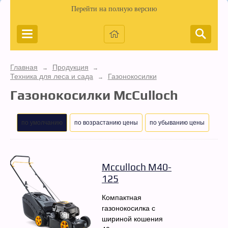
Перейти на полную версию
Главная
Продукция
→
→
Техника для леса и сада
Газонокосилки
→
Газонокосилки McCulloch
по умолчанию
по возрастанию цены
по убыванию цены
Mcculloch M40-
125
Компактная
газонокосилка с
шириной кошения