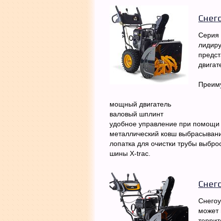
Cнег
Серия 
лидиру
предст
двигат
Преим
мощный двигатель
валовый шплинт
удобное управление при помощи 
металлический ковш выбрасывани
лопатка для очистки трубы выбро
шины X-trac.
Снег
Снегоу
может 
террит