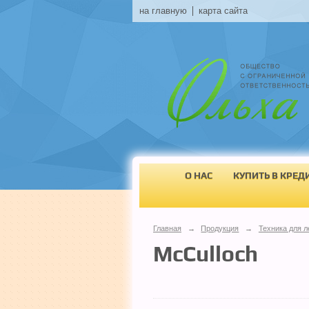
на главную
карта сайта
О НАС
КУПИТЬ В КРЕД
Главная
→
Продукция
→
Техника для л
McCulloch