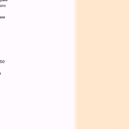
ого
шие
650
в