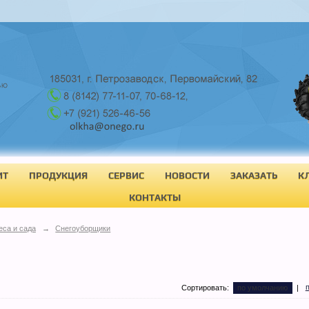
ИТ
ПРОДУКЦИЯ
СЕРВИС
НОВОСТИ
ЗАКАЗАТЬ
К
КОНТАКТЫ
еса и сада
→
Снегоуборщики
Сортировать:
по умолчанию
|