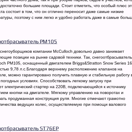
достаточно большие площади. Стоит отметить, что особый плюс эт
та состоит в том, что он отлично переносит даже самые низкие
атуры, поэтому с ним легко и удобно работать даже в самые боль
оотбрасыватель PM105
снегоуборщиков компании McCulloch довольно давно занимает
ющие позиции на рынке садовой техники. Так, снегоотбрасыватель
och PM105, оснащенный двигателем Briggs&Stratton Snow Series 1
тью 9,78 л.с.Благодаря верхнему расположению клапанов на
еле, можно гарантировано получить плавную и стабильную работу 
погодных условиях. Способствовать легкому запуску при
т электрический стартер на 220В, подключающийся к источнику
ием кнопки на двигателе. Мягкому управлению на поворотах и
вать продуманная конструкция руля. Многие отмечают грамотно
ичества ведущих колес, осуществляемую при помощи валового
оотбрасыватель ST76EP