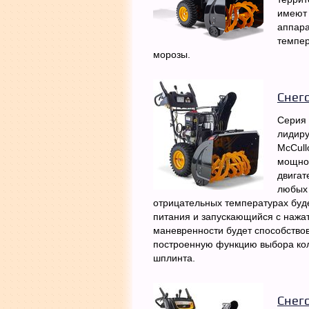
имеют 
аппара
темпер
морозы.
Снег
Серия 
лидиру
McCull
мощнос
двигат
любых 
отрицательных температурах буде
питания и запускающийся с нажат
маневренности будет способство
построенную функцию выбора кол
шплинта.
Снег