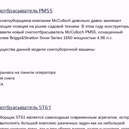
оотбрасыватель PM55
снегоуборщиков компании McCulloch довольно давно занимает
ющие позиции на рынке садовой техники. В этом году конструктор
авили новый снегоотбрасыватель McCulloch PM55, оснащенный
елем Briggs&Stratton Snow Series 1650 мощностью 4,96 л.с.
ущества данной модели снегоуборочной машины:
рычага на панели оператора
я снега
са
оотбрасыватель ST61
борщик ST61 является самоходным современным агрегатом, кото
выполнять большой комплекс различных задач как на небольшой
ории частного дома, так и при уборке парков, садов и участков, кот