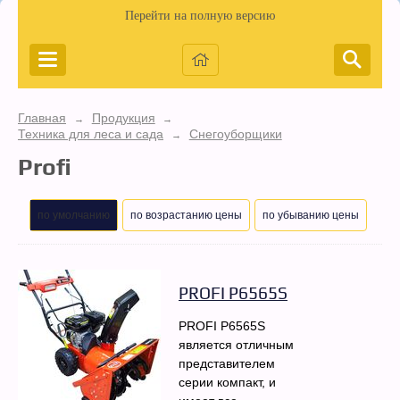
Перейти на полную версию
Главная
Продукция
→
→
Техника для леса и сада
Снегоуборщики
→
Profi
по умолчанию
по возрастанию цены
по убыванию цены
PROFI P6565S
PROFI P6565S
является отличным
представителем
серии компакт, и