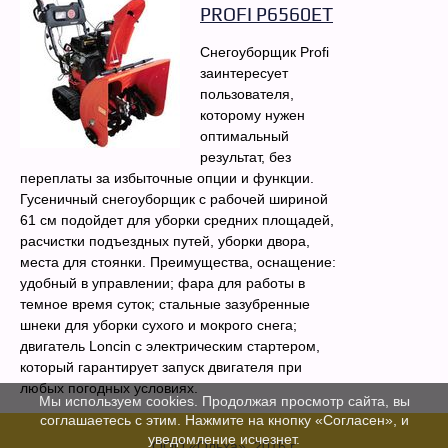
PROFI P6560ET
Снегоуборщик Profi
заинтересует
пользователя,
которому нужен
оптимальный
результат, без
переплаты за избыточные опции и функции.
Гусеничный снегоуборщик с рабочей шириной
61 см подойдет для уборки средних площадей,
расчистки подъездных путей, уборки двора,
места для стоянки. Преимущества, оснащение:
удобный в управлении; фара для работы в
темное время суток; стальные зазубренные
шнеки для уборки сухого и мокрого снега;
двигатель Loncin с электрическим стартером,
который гарантирует запуск двигателя при
любых погодных условиях.
Мы используем cookies. Продолжая просмотр сайта, вы
соглашаетесь с этим. Нажмите на кнопку «Согласен», и
уведомление исчезнет.
ООО «Ольха», 2016 г.