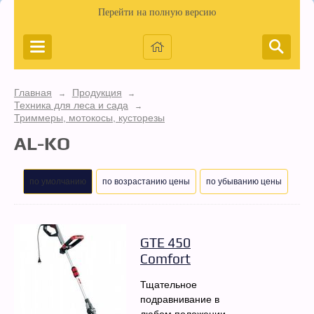
Перейти на полную версию
Главная
Продукция
→
→
Техника для леса и сада
→
Триммеры, мотокосы, кусторезы
AL-KO
по умолчанию
по возрастанию цены
по убыванию цены
GTE 450
Comfort
Тщательное
подравнивание в