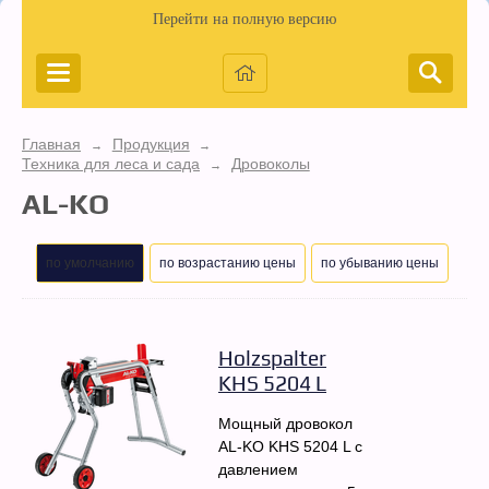
Перейти на полную версию
Главная
Продукция
→
→
Техника для леса и сада
Дровоколы
→
AL-KO
по умолчанию
по возрастанию цены
по убыванию цены
Holzspalter
KHS 5204 L
Мощный дровокол
AL-KO KHS 5204 L с
давлением