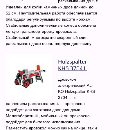
раскалывания до 5 т.
Идеален для колки каминных дров длиной до
52 см. Неутомительная работа обеспечивается
благодаря регулируемым по высоте ножкам.
Стабильные дополнительные колеса обеспечат
легкую транспоортировку дровокола.
Стабильный, многократно сваренный клин
раскалывает даже очень твердую древесину.
Holzspalter
KHS 3704 L
Дровокол
электрический AL-
KO Holzspalter KHS
3704 L - с
давлением раскалывания 4 т., прекрасно
подойдет для заготовки дров для дома.
Малогабаритный, мобильный он прекрасно
подойдет для бытового использования.
Разместить дровокол можно как на улице, так и