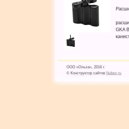
Расш
расши
GKA B
канис
ООО «Ольха», 2016 г.
© Конструктор сайтов
Nubex.ru