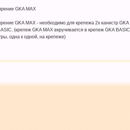
ирение GKA MAX
рение GKA MAX - необходимо для крепежа 2х канистр GKA 
ASIC. (крепеж GKA MAX вкручивается в крепеж GKA BASIC, 
тры, одна к одной, на крепеже)