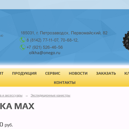
ИТ
ПРОДУКЦИЯ
СЕРВИС
НОВОСТИ
ЗАКАЗАТЬ
К
КОНТАКТЫ
а и аксессуары
→
Экспидиционные канистры
GKA MAX
00
руб.