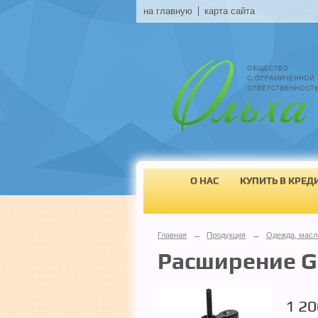
на главную
карта сайта
О НАС
КУПИТЬ В КРЕД
Главная
→
Продукция
→
Одежда, масл
Расширение 
1 2