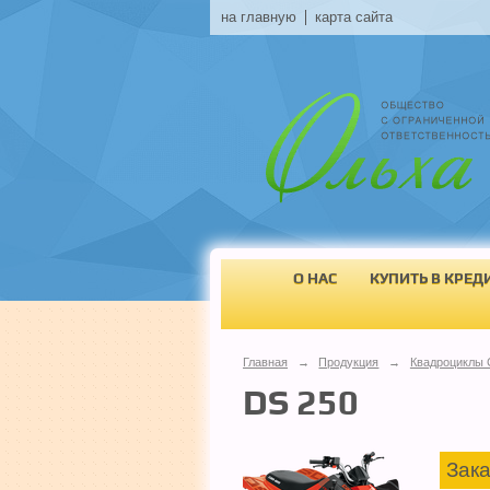
на главную
карта сайта
О НАС
КУПИТЬ В КРЕД
Главная
→
Продукция
→
Квадроциклы 
DS 250
Зака