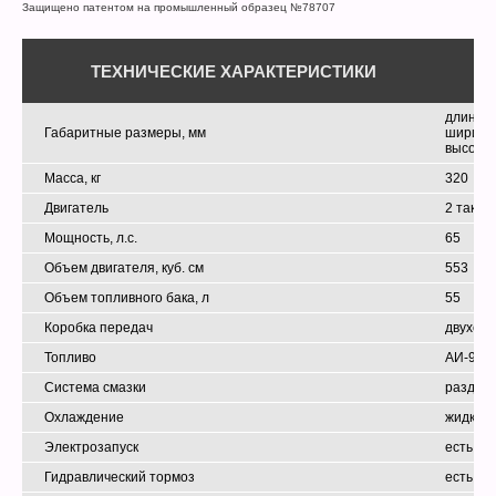
Защищено патентом на промышленный образец №78707
ТЕХНИЧЕСКИЕ ХАРАКТЕРИСТИКИ
длина –
Габаритные размеры, мм
ширина 
высота 
Масса, кг
320
Двигатель
2 тактн
Мощность, л.с.
65
Объем двигателя, куб. см
553
Объем топливного бака, л
55
Коробка передач
двухсту
Топливо
АИ-92
Система смазки
раздел
Охлаждение
жидкос
Электрозапуск
есть
Гидравлический тормоз
есть