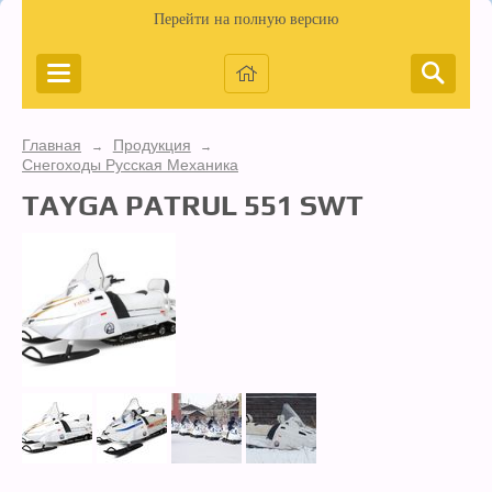
Перейти на полную версию
Главная
Продукция
→
→
Снегоходы Русская Механика
TAYGA PATRUL 551 SWT