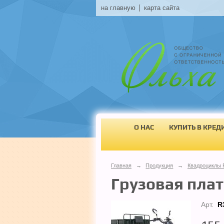
на главную
карта сайта
О НАС
КУПИТЬ В КРЕД
Главная
→
Продукция
→
Квадроциклы 
Грузовая пла
Арт.
R