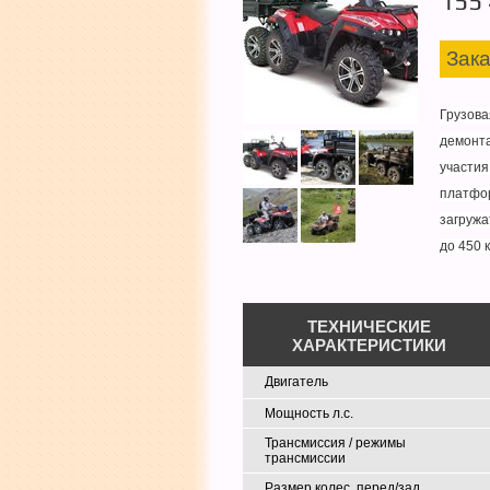
155
Зака
Грузова
демонта
участия
платфо
загружа
до 450 к
ТЕХНИЧЕСКИЕ
ХАРАКТЕРИСТИКИ
Двигатель
Мощность л.с.
Трансмиссия / режимы
трансмиссии
Размер колес, перед/зад