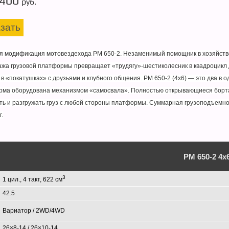
 400
руб.
зать
я модификация мотовездехода РМ 650-2. Незаменимый помощник в хозяйстве
жа грузовой платформы превращает «трудягу»-шестиколесник в квадроцикл д
 в «покатушках» с друзьями и клубного общения. РМ 650-2 (4х6) — это два в 
рма оборудована механизмом «самосвала». Полностью открывающиеся борт
ть и разгружать груз с любой стороны платформы. Суммарная грузоподъемн
г.
РМ 650-2 4x
3
1 цил., 4 такт, 622 см
42.5
Вариатор / 2WD/4WD
26×8-14 / 26×10-14