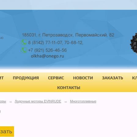
ИТ
ПРОДУКЦИЯ
СЕРВИС
НОВОСТИ
ЗАКАЗАТЬ
К
КОНТАКТЫ
торы
→
Лодочные моторы EVINRUDE
→
Многотопливные
P
зать