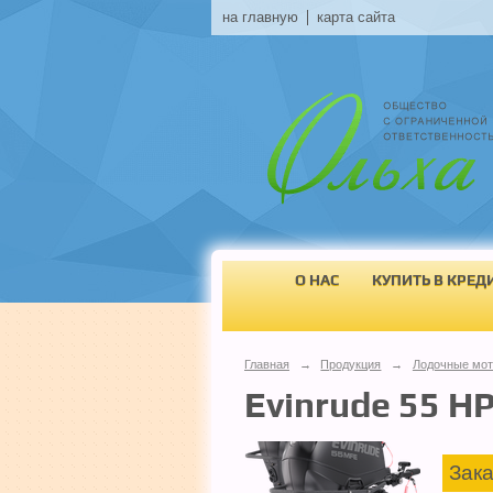
на главную
карта сайта
О НАС
КУПИТЬ В КРЕД
Главная
→
Продукция
→
Лодочные мо
Evinrude 55 H
Зака