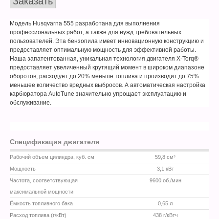
Заказать
Модель Husqvarna 555 разработана для выполнения
профессиональных работ, а также для нужд требовательных
пользователей. Эта бензопила имеет инновационную конструкцию и
предоставляет оптимальную мощность для эффективной работы.
Наша запатентованная, уникальная технология двигателя X-Torq®
предоставляет увеличенный крутящий момент в широком диапазоне
оборотов, расходует до 20% меньше топлива и производит до 75%
меньшее количество вредных выбросов. А автоматическая настройка
карбюратора AutoTune значительно упрощает эксплуатацию и
обслуживание.
Спецификация двигателя
Рабочий объем цилиндра, куб. см
59,8 см³
Мощность
3,1 кВт
Частота, соответствующая
9600 об./мин
максимальной мощности
Ёмкость топливного бака
0,65 л
Расход топлива (г/кВт)
438 г/кВтч