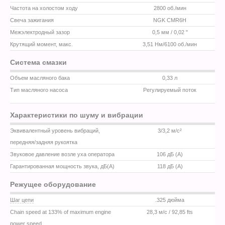
Частота на холостом ходу
2800 об./мин
Свеча зажигания
NGK CMR6H
Межэлектродный зазор
0,5 мм / 0,02 "
Крутящий момент, макс.
3,51 Нм/6100 об./мин
Система смазки
Объем масляного бака
0,33 л
Тип масляного насоса
Регулируемый поток
Характеристики по шуму и вибрации
Эквивалентный уровень вибраций,
3/3,2 м/с²
передняя/задняя рукоятка
Звуковое давление возле уха оператора
106 дБ (A)
Гарантированная мощность звука, дБ(А)
118 дБ (A)
Режущее оборудование
Шаг цепи
.325 дюйма
Chain speed at 133% of maximum engine
28,3 м/с / 92,85 fts
power speed