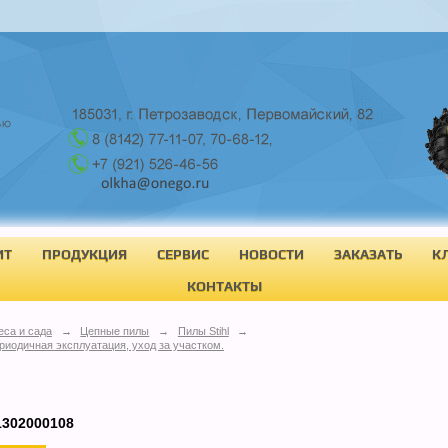
ИТ
ПРОДУКЦИЯ
СЕРВИС
НОВОСТИ
ЗАКАЗАТЬ
К
КОНТАКТЫ
еса и сада
→
Цепные пилы
→
Пилы Stihl
→
риодичная эксплуатация, уход за участком.
1302000108