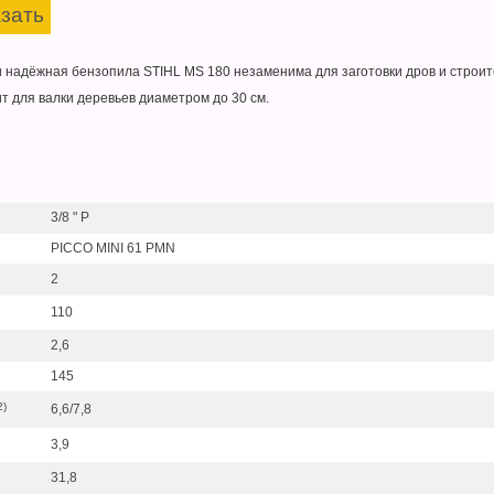
зать
и надёжная бензопила STIHL MS 180 незаменима для заготовки дров и строит
т для валки деревьев диаметром до 30 см.
3/8 " P
PICCO MINI 61 PMN
2
110
2,6
145
2)
6,6/7,8
3,9
31,8