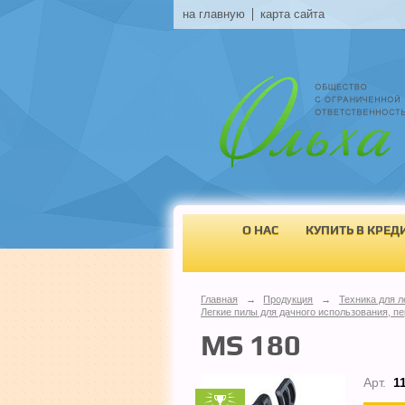
на главную
карта сайта
О НАС
КУПИТЬ В КРЕД
Главная
→
Продукция
→
Техника для л
Легкие пилы для дачного использования, пе
MS 180
Арт.
1