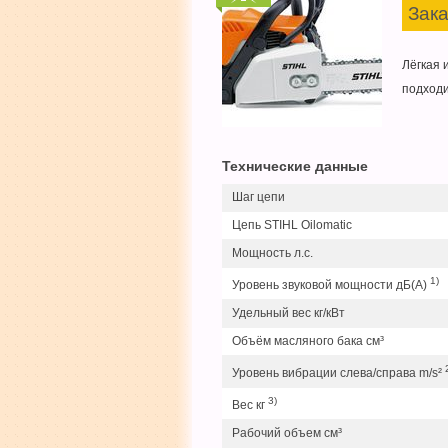
Зака
Лёгкая 
подходи
Технические данные
Шаг цепи
Цепь STIHL Oilomatic
Мощность л.с.
1)
Уровень звуковой мощности дБ(A)
Удельный вес кг/кВт
Объём масляного бака см³
Уровень вибрации слева/справа m/s²
3)
Вес кг
Рабочий объем см³