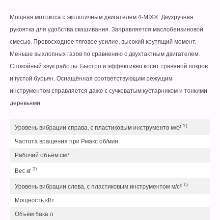
Мощная мотокоса с экологичным двигателем 4-MIX®. Двухручная
рукоятка для удобства скашивания. Заправляется маслобензиновой
смесью. Превосходное тяговое усилие, высокий крутящий момент.
Меньше выхлопных газов по сравнению с двухтактным двигателем.
Спокойный звук работы. Быстро и эффективно косит травяной покров
и густой бурьян. Оснащённая соответствующим режущим
инструментом справляется даже с сучковатым кустарником и тонкими
деревьями.
1)
3,
Уровень вибрации справа, с пластиковым инструменто м/с²
Частота вращения при Pмакс об/мин
8.
Рабочий объём см³
36
2)
5,
Вес кг
1)
4,
Уровень вибрации слева, с пластиковым инструментом м/с²
Мощность кВт
1,
Объём бака л
0,