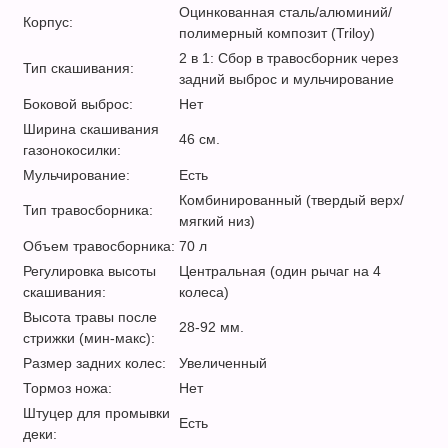
Оцинкованная сталь/алюминий/
Корпус:
полимерный композит (Triloy)
2 в 1: Сбор в травосборник через
Тип скашивания:
задний выброс и мульчирование
Боковой выброс:
Нет
Ширина скашивания
46 см.
газонокосилки:
Мульчирование:
Есть
Комбинированный (твердый верх/
Тип травосборника:
мягкий низ)
Объем травосборника:
70 л
Регулировка высоты
Центральная (один рычаг на 4
скашивания:
колеса)
Высота травы после
28-92 мм.
стрижки (мин-макс):
Размер задних колес:
Увеличенный
Тормоз ножа:
Нет
Штуцер для промывки
Есть
деки: