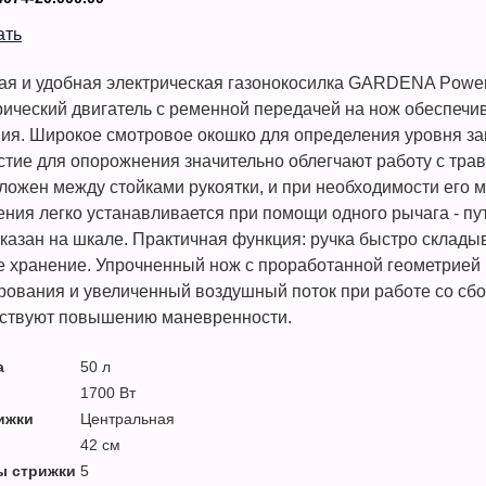
ать
я и удобная электрическая газонокосилка GARDENA PowerM
рический двигатель с ременной передачей на нож обеспечи
ия. Широкое смотровое окошко для определения уровня з
стие для опорожнения значительно облегчают работу с тра
ложен между стойками рукоятки, и при необходимости его м
ния легко устанавливается при помощи одного рычага - пу
казан на шкале. Практичная функция: ручка быстро склады
е хранение. Упрочненный нож с проработанной геометрие
ования и увеличенный воздушный поток при работе со сбо
бствуют повышению маневренности.
а
50 л
1700 Вт
ижки
Центральная
42 см
ы стрижки
5