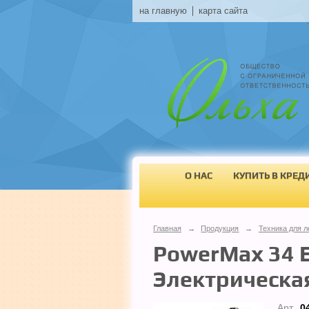
на главную
карта сайта
О НАС
КУПИТЬ В КРЕД
Главная
→
Продукция
→
Техника для л
PowerMax 34 E,
Электрическа
Арт.
0