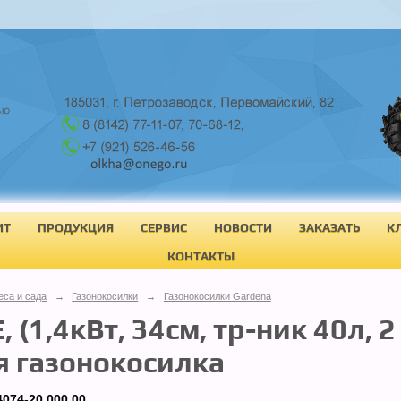
ИТ
ПРОДУКЦИЯ
СЕРВИС
НОВОСТИ
ЗАКАЗАТЬ
К
КОНТАКТЫ
еса и сада
→
Газонокосилки
→
Газонокосилки Gardena
 (1,4кВт, 34см, тр-ник 40л, 2
я газонокосилка
4074-20.000.00