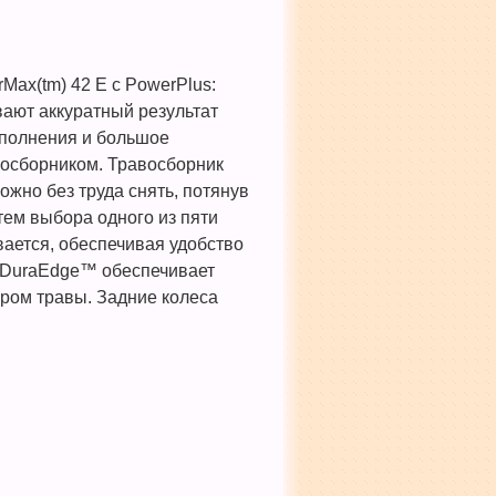
ax(tm) 42 E с PowerPlus:
вают аккуратный результат
аполнения и большое
восборником. Травосборник
ожно без труда снять, потянув
тем выбора одного из пяти
вается, обеспечивая удобство
й DuraEdge™ обеспечивает
ром травы. Задние колеса