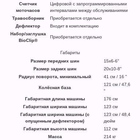
Счетчик
Цифровой с запрограммированными
моточасов
интервалами между обслуживаниями
Травосборник
Приобретается отдельно
Дефлектор
Входит в комплектацию
Набор/заглушка
Приобретается отдельно
BioClip®
Габариты
Размер передних шин
15x6-6"
Размер задних шин
20x10-8"
Радиус поворота, минимальный
41 см / 16 "
121 см / 47,6
Колёсная база
"
Габаритная длина машины
176 см
Габаритная ширина машины
123 см
Габаритная ширина машины (с
123 см / 48,4
опущенным дефлектором)
дюйм
Габаритная высота машины
112 см
Масса
214 кг