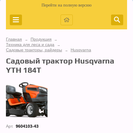
Перейти на полную версию
Главная
Продукция
→
→
Техника для леса и сада
→
Садовые тракторы, райдеры
Husqvarna
→
Садовый трактор Husqvarna
YTH 184T
Арт.
9604103-43