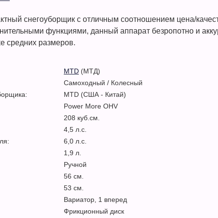
ктный снегоуборщик с отличным соотношением цена/качес
нительными функциями, данный аппарат безропотно и аккур
ке средних размеров.
MTD
(МТД)
Самоходный / Колесный
борщика:
MTD (США - Китай)
Power More OHV
208 куб.см.
4,5 л.с.
ля:
6,0 л.с.
1,9 л.
Ручной
56 см.
53 см.
Вариатор, 1 вперед
Фрикционный диск