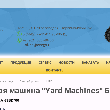
ИТ
ПРОДУКЦИЯ
СЕРВИС
НОВОСТИ
ЗАКАЗАТЬ
К
КОНТАКТЫ
еса и сада
→
Снегоуборщики
→
MTD
я машина "Yard Machines" 6
1A-63BD700
ать