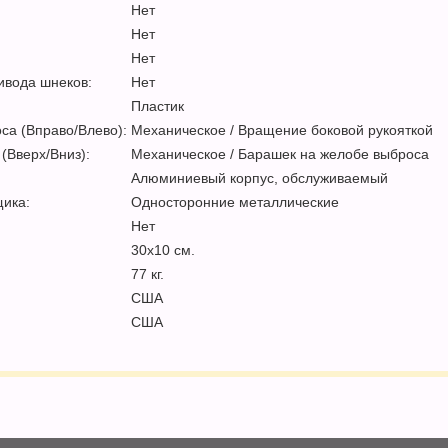
Нет
Нет
Нет
ивода шнеков:
Нет
Пластик
са (Вправо/Влево):
Механическое / Вращение боковой рукояткой
(Вверх/Вниз):
Механическое / Барашек на желобе выброса
Алюминиевый корпус, обслуживаемый
ика:
Односторонние металлические
Нет
30х10 см.
77 кг.
США
США