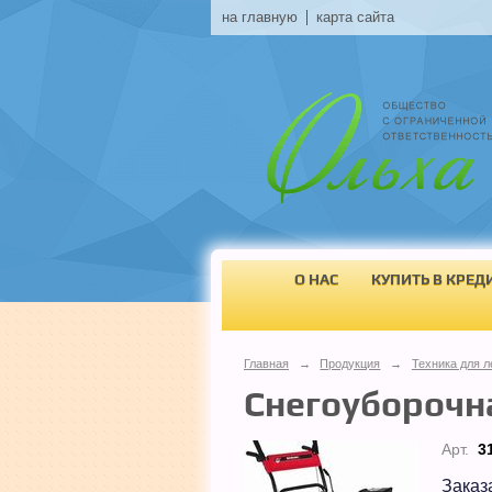
на главную
карта сайта
О НАС
КУПИТЬ В КРЕД
Главная
→
Продукция
→
Техника для л
Снегоуборочна
Арт.
3
Заказ