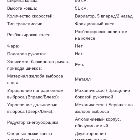
Ширина ковша:
56 см.
Высота ковша:
51 см.
Количество скоростей:
Вариатор, 5 вперед/2 назад
Тип трансмиссии:
Фрикционный диск
Разблокировка шплинтом
Разблокировка колес:
на колесе
Фара:
Нет
Подогрев рукояток:
Нет
Зависимая блокировка рычага
Есть
привода шнеков:
Материал желоба выброса
Металл
снега:
Управление направлением
Маханическое / Вращение
выброса (Вправо/Влево):
боковой рукояткой
Управление дальностью
Механическое / Барашек на
выброса (Вверх/Вниз):
желобе выброса
Алюминиевый корпус,
Редуктор снегоуборщика:
обслуживаемый
Опорные лыжи ковша
Двухсторонние