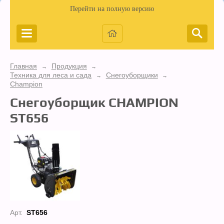
Перейти на полную версию
Главная
Продукция
→
→
Техника для леса и сада
Снегоуборщики
→
→
Champion
Снегоуборщик CHAMPION
ST656
Арт.
ST656