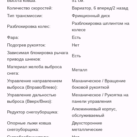
Высота ковша:
51 см.
Количество скоростей:
Вариатор, 6 вперед/2 назад
Тип трансмиссии:
Фрикционный диск
Разблокировка шплинтом на
Разблокировка колес:
колесе
Фара:
Есть
Подогрев рукояток:
Нет
Зависимая блокировка рычага
Есть
привода шнеков:
Материал желоба выброса
Металл
снега:
Управление направлением
Маханическое / Вращение
выброса (Вправо/Влево):
боковой рукояткой
Управление дальностью
Механическое / Рукоятка на
выброса (Вверх/Вниз):
панели управления
Алюминиевый корпус,
Редуктор снегоуборщика:
обслуживаемый
Опорные лыжи ковша
Двухсторонние
снегоуборщика:
металлические