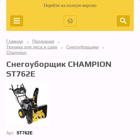
Перейти на полную версию
Главная
Продукция
→
→
Техника для леса и сада
Снегоуборщики
→
→
Champion
Снегоуборщик CHAMPION
ST762E
Арт.
ST762E