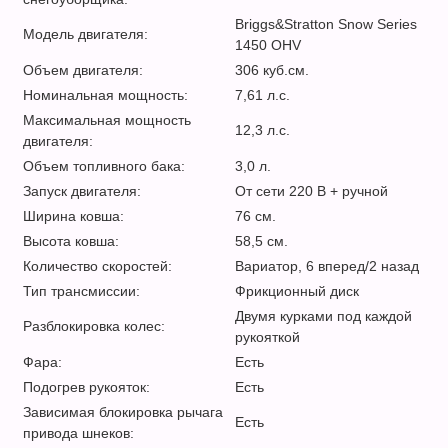
Briggs&Stratton Snow Series
Модель двигателя:
1450 OHV
Объем двигателя:
306 куб.см.
Номинальная мощность:
7,61 л.с.
Максимальная мощность
12,3 л.с.
двигателя:
Объем топливного бака:
3,0 л.
Запуск двигателя:
От сети 220 В + ручной
Ширина ковша:
76 см.
Высота ковша:
58,5 см.
Количество скоростей:
Вариатор, 6 вперед/2 назад
Тип трансмиссии:
Фрикционный диск
Двумя курками под каждой
Разблокировка колес:
рукояткой
Фара:
Есть
Подогрев рукояток:
Есть
Зависимая блокировка рычага
Есть
привода шнеков: