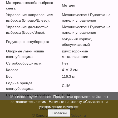
Материал желоба выброса
Металл
снега:
Управление направлением
Механическое / Рукоятка на
выброса (Вправо/Влево):
панели управления
Управление дальностью
Механическое / Рукоятка на
выброса (Вверх/Вниз):
панели управления
Чугунный корпус,
Редуктор снегоуборщика:
обслуживаемый
Опорные лыжи ковша
Двухсторонние
снегоуборщика:
металлические
Сугробообрушители:
Нет
Колеса:
41х13 см.
Вес:
116,3 кг.
Родина бренда
США
снегоуборщика:
Страна сборки снегоуборщика:
США
Мы используем cookies. Продолжая просмотр сайта, вы
соглашаетесь с этим. Нажмите на кнопку «Согласен», и
уведомление исчезнет.
ООО «Ольха», 2016 г.
Согласен
© Конструктор сайтов
Nubex.ru