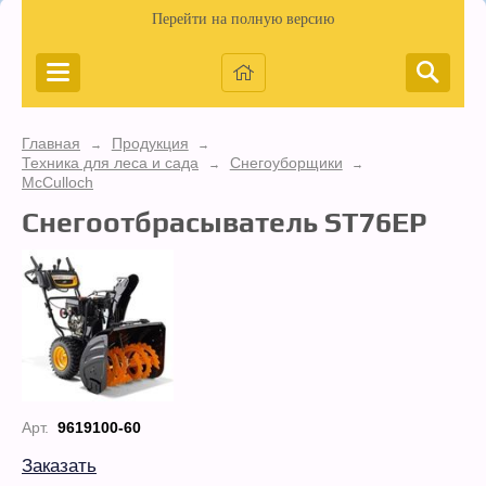
Перейти на полную версию
Главная
Продукция
→
→
Техника для леса и сада
Снегоуборщики
→
→
McCulloch
Снегоотбрасыватель ST76EP
Арт.
9619100-60
Заказать