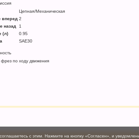
иссия
Цепная/Механическая
е вперед
2
е назад
1
 (л)
0.95
а
SAE30
ность
фрез по ходу движения
соглашаетесь с этим. Нажмите на кнопку «Согласен», и уведомлени