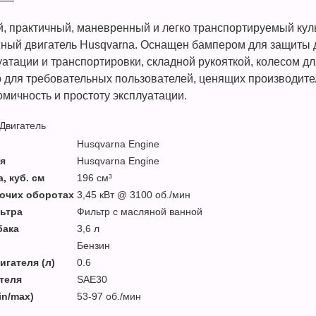
й, практичный, маневренный и легко транспортируемый ку
ный двигатель Husqvarna. Оснащен бампером для защиты д
уатации и транспортировки, складной рукояткой, колесом д
 для требовательных пользователей, ценящих производите
омичность и простоту эксплуатации.
Двигатель
Husqvarna Engine
я
Husqvarna Engine
 куб. см
196 см³
очих оборотах
3,45 кВт @ 3100 об./мин
ьтра
Фильтр с масляной ванной
бака
3,6 л
Бензин
игателя (л)
0.6
теля
SAE30
in/max)
53-97 об./мин