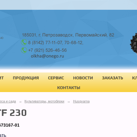
ИТ
ПРОДУКЦИЯ
СЕРВИС
НОВОСТИ
ЗАКАЗАТЬ
К
КОНТАКТЫ
еса и сада
→
Культиваторы, мотоблоки
→
Husqvarna
TF 230
673167-01
ать