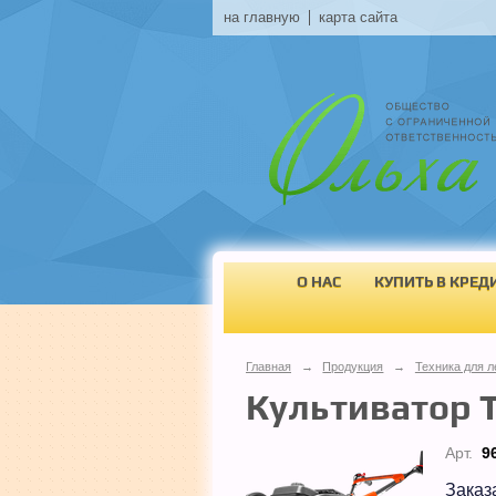
на главную
карта сайта
О НАС
КУПИТЬ В КРЕД
Главная
→
Продукция
→
Техника для л
Культиватор 
Арт.
9
Заказ