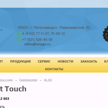
ИТ
ПРОДУКЦИЯ
СЕРВИС
НОВОСТИ
ЗАКАЗАТЬ
К
КОНТАКТЫ
еса и сада
→
Газонокосилки
→
AL-KO
t Touch
12 663
ать