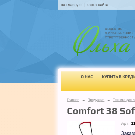
на главную
карта сайта
О НАС
КУПИТЬ В КРЕД
Главная
→
Продукция
→
Техника для л
Comfort 38 Sof
Арт.
1
Заказ