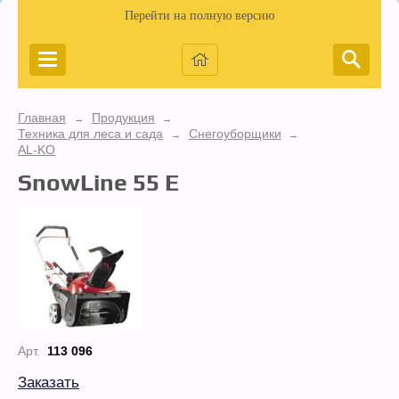
Перейти на полную версию
Главная
Продукция
→
→
Техника для леса и сада
Снегоуборщики
→
→
AL-KO
SnowLine 55 E
Арт.
113 096
Заказать