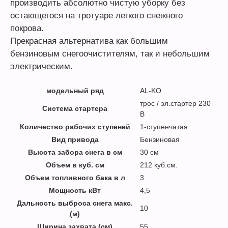
производить абсолютно чистую уборку без
остающегося на тротуаре легкого снежного
покрова.
Прекрасная альтернатива как большим
бензиновым снегоочистителям, так и небольшим
электрическим.
модельный ряд
AL-KO
трос / эл.стартер 230
Система стартера
В
Количество рабочих ступеней
1-ступенчатая
Вид привода
Бензиновая
Высота забора снега в см
30 см
Объем в куб. см
212 куб.см.
Объем топливного бака в л
3
Мощность кВт
4,5
Дальность выброса снега макс.
10
(м)
Ширина захвата (см)
55