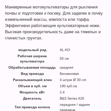
Маневренные мотокультиваторы для рыхления
почвы и подготовки к посеву. Для заделки в почву
измельченной массы, компоста или торфа.
Эффективно работающие культиваторные ножи.
Высокая производительность даже на тяжелых и
глинистых грунтах.
модельный ряд
AL-KO
Рабочая ширина
50 см
культиватора
Обрабатываемая площадь
средняя
Вид привода
Бензиновая
Раскалывающий клин
4 штуки Ø 30 cm
Объем в куб. см
190 куб.см
Мощность кВт
2,4
Двигатель
B&S Series 625
передняя / задняя
Тип привода колеса
передача