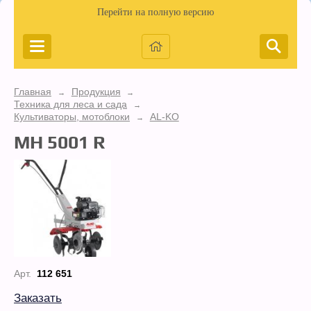
Перейти на полную версию
Главная
Продукция
→
→
Техника для леса и сада
→
Культиваторы, мотоблоки
AL-KO
→
MH 5001 R
Арт.
112 651
Заказать