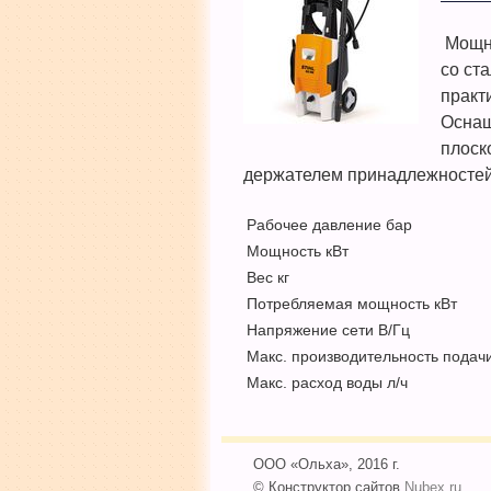
Мощна
со ст
практ
Оснащ
плоск
держателем принадлежностей
Рабочее давление бар
Мощность кВт
Вес кг
Потребляемая мощность кВт
Напряжение сети В/Гц
Макс. производительность подачи
Макс. расход воды л/ч
ООО «Ольха», 2016 г.
© Конструктор сайтов
Nubex.ru