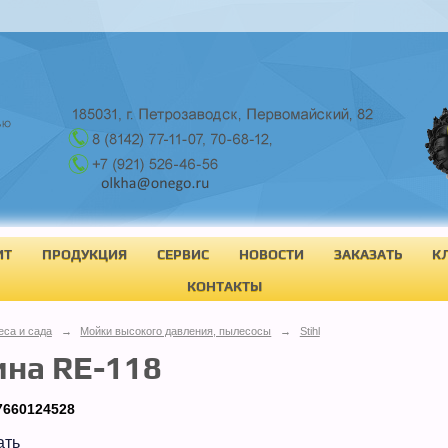
ИТ
ПРОДУКЦИЯ
СЕРВИС
НОВОСТИ
ЗАКАЗАТЬ
К
КОНТАКТЫ
еса и сада
→
Мойки высокого давления, пылесосы
→
Stihl
на RE-118
7660124528
ать