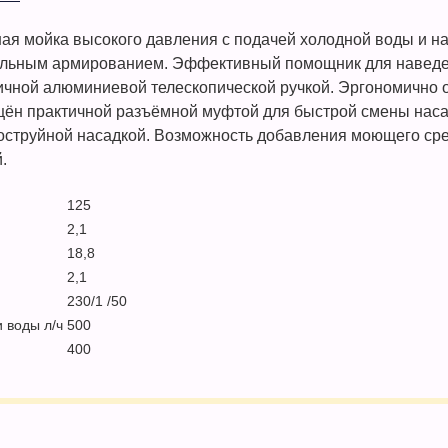
я мойка высокого давления с подачей холодной воды и н
альным армированием. Эффективный помощник для наведен
ичной алюминиевой телескопической ручкой. Эргономично 
ён практичной разъёмной муфтой для быстрой смены насад
оструйной насадкой. Возможность добавления моющего сре
.
125
2,1
18,8
2,1
230/1 /50
 воды л/ч
500
400