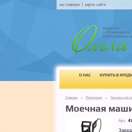
на главную
карта сайта
О НАС
КУПИТЬ В КРЕД
Главная
→
Продукция
→
Техника для л
Моечная маши
Арт.
4
Заказ