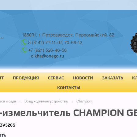
ИТ
ПРОДУКЦИЯ
СЕРВИС
НОВОСТИ
ЗАКАЗАТЬ
К
КОНТАКТЫ
еса и сада
→
Воздуходувные устройства
→
Champion
-измельчитель CHAMPION G
BV326S
ать