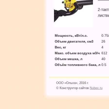
2-так
листв
Мощность, кВт/л.с.
0.75
Объем двигателя, см3
26
Вес, кг
4
Макс. объем воздуха м3/ч
612
Объем мешка, л
40
Объём топливного бака, л
0.5
ООО «Ольха», 2016 г.
© Конструктор сайтов
Nubex.ru