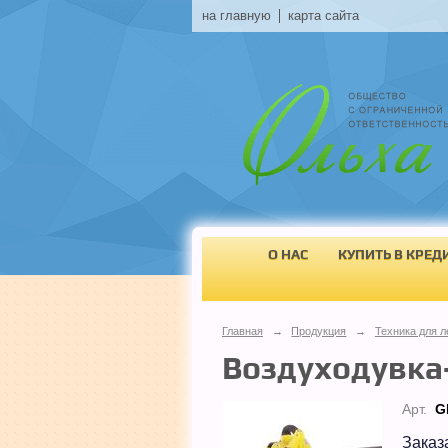
на главную
карта сайта
О НАС
КУПИТЬ В КРЕД
Главная
→
Продукция
→
Техника для л
Воздуходувка
Арт.
G
Заказ