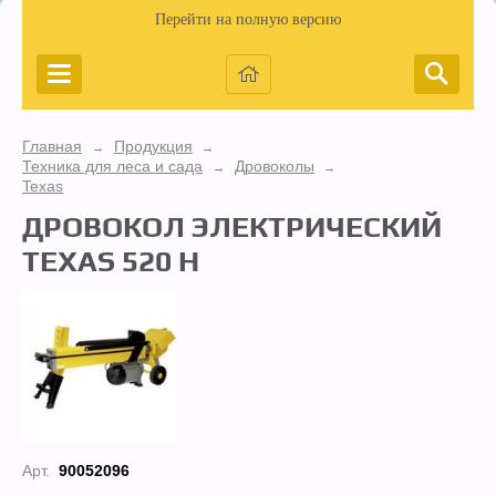
Перейти на полную версию
Главная
Продукция
→
→
Техника для леса и сада
Дровоколы
→
→
Texas
ДРОВОКОЛ ЭЛЕКТРИЧЕСКИЙ
TEXAS 520 H
Арт.
90052096