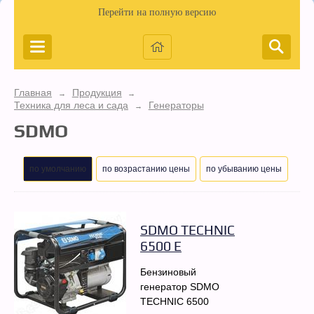
Перейти на полную версию
Главная
Продукция
→
→
Техника для леса и сада
Генераторы
→
SDMO
по умолчанию
по возрастанию цены
по убыванию цены
SDMO TECHNIC
6500 E
Бензиновый
генератор SDMO
TECHNIC 6500