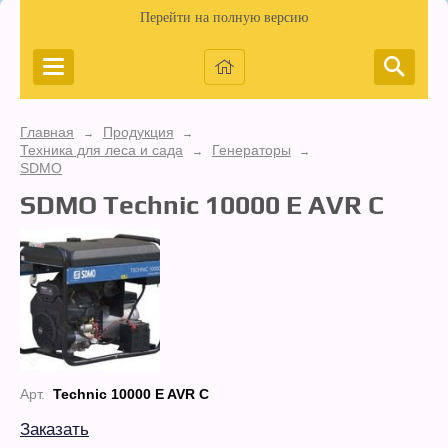
Перейти на полную версию
Главная
Продукция
→
→
Техника для леса и сада
Генераторы
→
→
SDMO
SDMO Technic 10000 E AVR C
Арт.
Technic 10000 E AVR C
Заказать