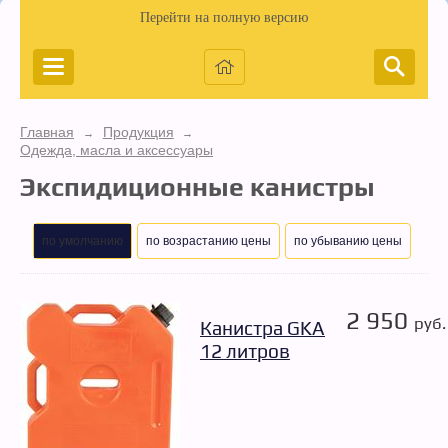
Перейти на полную версию
Главная
Продукция
→
→
Одежда, масла и аксессуары
Экспидиционные канистры
по умолчанию
по возрастанию цены
по убыванию цены
2 950
руб.
Канистра GKA
12 литров