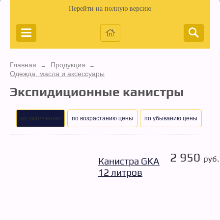
Перейти на полную версию
Главная
Продукция
→
→
Одежда, масла и аксессуары
Экспидиционные канистры
по умолчанию
по возрастанию цены
по убыванию цены
2 950
руб.
Канистра GKA
12 литров